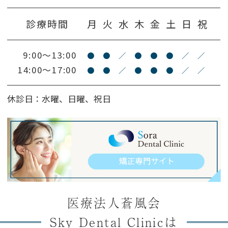
診療時間
月
火
水
木
金
土
日
祝
9:00～13:00
●
●
／
●
●
●
／
／
14:00～17:00
●
●
／
●
●
●
／
／
休診日：水曜、日曜、祝日
医療法人蒼風会
Sky Dental Clinicは