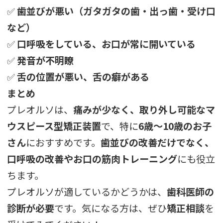
✅
歯並びが悪い（ガタガタの歯・出っ歯・受け口
など）
✅
口呼吸をしている、お口が常に開いている
✅
発音が不明瞭
✅
舌の位置が悪い、舌の癖がある
まとめ
プレオルソは、
痛みが少なく、取り外し可能なマ
ウスピース型矯正装置
で、特に
6歳～10歳のお子
さん
におすすめです。
歯並びの改善だけでなく、
口呼吸の改善やお口の筋肉トレーニング
にも役立
ちます。
プレオルソが適しているかどうかは、
歯科医師の
診断が必要
です。気になる方は、ぜひ
矯正相談
を