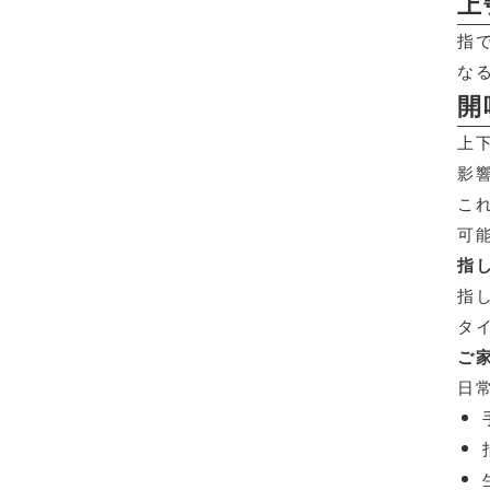
上
指
な
開
上
影
こ
可
指
指
タ
ご
日