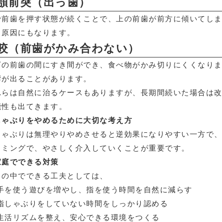
顎前突（出っ歯）
で前歯を押す状態が続くことで、上の前歯が前方に傾いてし
る原因にもなります。
咬（前歯がかみ合わない）
下の前歯の間にすき間ができ、食べ物がかみ切りにくくなり
響が出ることがあります。
れらは自然に治るケースもありますが、長期間続いた場合は
能性も出てきます。
しゃぶりをやめるために大切な考え方
しゃぶりは無理やりやめさせると逆効果になりやすい一方で
イミングで、やさしく介入していくことが重要です。
家庭でできる対策
常の中でできる工夫としては、
手を使う遊びを増やし、指を使う時間を自然に減らす
指しゃぶりをしていない時間をしっかり認める
生活リズムを整え、安心できる環境をつくる