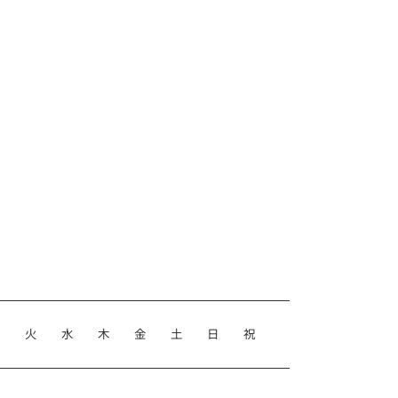
月
火
水
木
金
土
日
祝