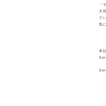
「
大
て
気
本
So
So