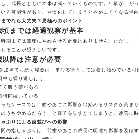
だし、成長とともに本来は減っていくものです。年齢が上が
ている可能性があり、習慣化してしまうとやめにくくなる傾
つまでなら大丈夫？見極めのポイント
歳頃までは経過観察が基本
の時期までは無理にやめさせる必要はありません。ただし、
関わることが望ましいです。
歳以降は注意が必要
歳を過ぎても続く場合は、単なる癖として定着し始めている可
日中も繰り返し行う
強く吸う癖がある
長時間続いている
いったケースでは、歯やあごに影響が出始めるリスクが高ま
そのうちやめるだろう」と様子を見すぎてしまうと、改善に
しゃぶりによる歯並びへの影響
期間の指しゃぶりは、前歯やあごの成長に明確な影響を及ぼ