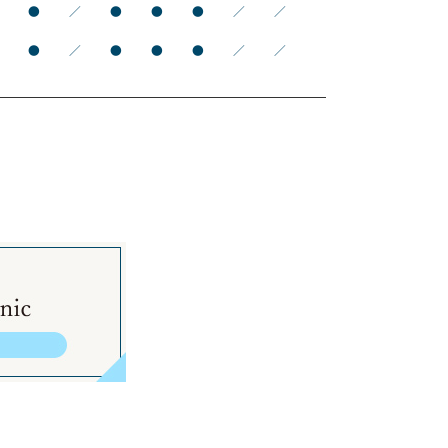
●
●
／
●
●
●
／
／
●
●
／
●
●
●
／
／