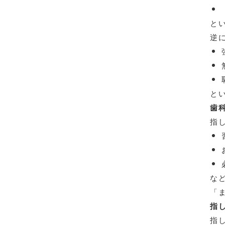
と
逆
と
歯
指
な
「
指
指