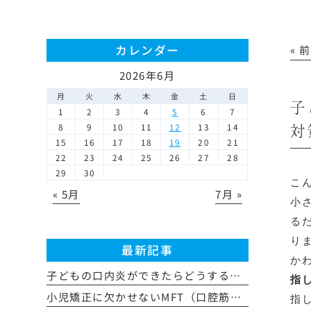
カレンダー
« 
2026年6月
月
火
水
木
金
土
日
子
1
2
3
4
5
6
7
対
8
9
10
11
12
13
14
15
16
17
18
19
20
21
22
23
24
25
26
27
28
29
30
こん
« 5月
7月 »
小
る
り
最新記事
か
子どもの口内炎ができたらどうする？原因・治し方・受診の目安を歯科医院が解説
指
小児矯正に欠かせないMFT（口腔筋機能療法）とは？歯並びとの関係やトレーニング方法を解説
指