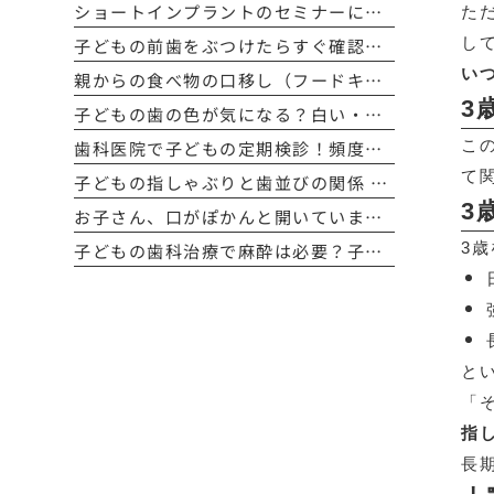
ショートインプラントのセミナーに参加しました
た
子どもの前歯をぶつけたらすぐ確認！歯が欠けた・グラグラ・抜けたときの対応方法
し
い
親からの食べ物の口移し（フードキス）は本当に危険？子どもの虫歯予防の正しい知識
3
子どもの歯の色が気になる？白い・黄色い・茶色い原因と対処法をわかりやすく解説
歯科医院で子どもの定期検診！頻度や費用、検査内容を詳しく解説
こ
て
子どもの指しゃぶりと歯並びの関係 〜見過ごさないために知っておきたい影響と対策〜
3
お子さん、口がぽかんと開いていませんか？ 〜口呼吸と歯並びの深い関係、そして見逃したくないサイン〜
子どもの歯科治療で麻酔は必要？子どもの治療で知っておきたいポイント
3
と
「
指
長