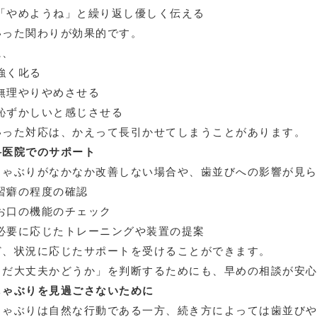
「やめようね」と繰り返し優しく伝える
いった関わりが効果的です。
に、
強く叱る
無理やりやめさせる
恥ずかしいと感じさせる
いった対応は、かえって長引かせてしまうことがあります。
科医院でのサポート
しゃぶりがなかなか改善しない場合や、歯並びへの影響が見
習癖の程度の確認
お口の機能のチェック
必要に応じたトレーニングや装置の提案
ど、状況に応じたサポートを受けることができます。
まだ大丈夫かどうか」を判断するためにも、早めの相談が安
しゃぶりを見過ごさないために
しゃぶりは自然な行動である一方、続き方によっては歯並び