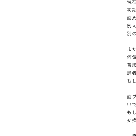
現
初
歯
例
別
ま
何
普
患
も
歯
い
も
交
一