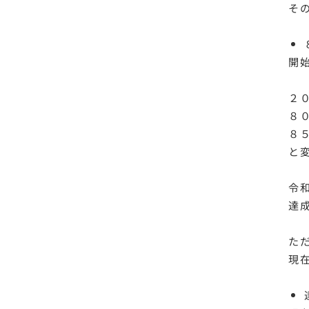
そ
開
２
８０
８５
と
令
達成
た
現