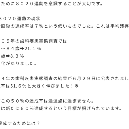
のために８０２０運動を意識することが大切です。
８０２０運動の現状
始直後の達成率は７％という低いものでした。これは平均残存
００５年の歯科疾患実態調査では
〜８４歳➡️21.１％
歳➡️8.３％
変化がありました。
和４年の歯科疾患実態調査の結果が６月２９日に公表されま
率は51.６％と大きく伸びました！🌟
だこの５０％の達成率は通過点に過ぎません。
在は新たに６０％達成するという目標が掲げられています。
達成するためには？