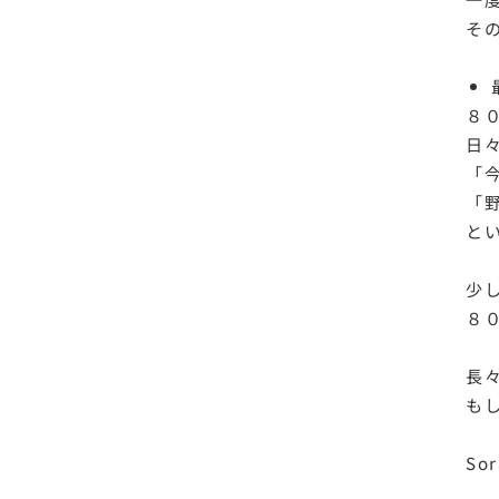
そ
８
日
「
「
と
少
８
長
も
So