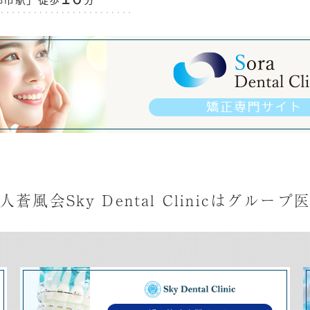
人蒼風会
Sky Dental Clinicは
グループ