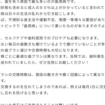
在、歯を失う原因で最も多いのが歯周病です。
期状態も含めると成人の８０％以上がかかっていると言われて
周病は日々の生活の乱れから引き起こします。
えば、不規則な食生活や運動不足、喫煙…等様々な要因があり
のトピックで「歯周病」について書いたものがありますのでよ
た、セルフケアや歯科医院でのプロケアも必要になります。
気ない毎日の歯磨きも磨けているようで磨けていないことが多
段の歯ブラシ選びや交換時期も大切になります。
者様ごとに最適な歯ブラシは異なります。当院では、歯科衛生
し迷われていましたら、ぜひ当院にお越しください！
ブラシの交換時期は、普段の磨き方や磨く回数によって異なり
です。
し交換するのを忘れてしまうのであれば、例えば毎月1日に交
換し忘れを防げると思います。
度ついた歯石はご自身でとることは難しいです。