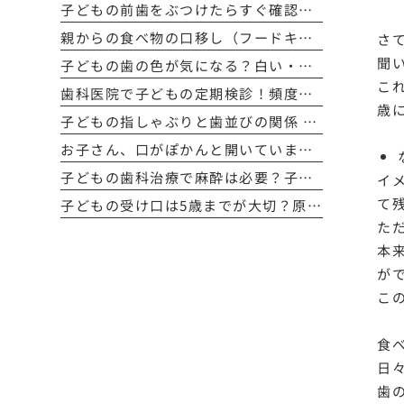
子どもの前歯をぶつけたらすぐ確認！歯が欠けた・グラグラ・抜けたときの対応方法
親からの食べ物の口移し（フードキス）は本当に危険？子どもの虫歯予防の正しい知識
さ
聞
子どもの歯の色が気になる？白い・黄色い・茶色い原因と対処法をわかりやすく解説
こ
歯科医院で子どもの定期検診！頻度や費用、検査内容を詳しく解説
歳
子どもの指しゃぶりと歯並びの関係 〜見過ごさないために知っておきたい影響と対策〜
お子さん、口がぽかんと開いていませんか？ 〜口呼吸と歯並びの深い関係、そして見逃したくないサイン〜
子どもの歯科治療で麻酔は必要？子どもの治療で知っておきたいポイント
イ
て
子どもの受け口は5歳までが大切？原因・予防・治し方をやさしく解説
た
本
が
こ
食
日
歯