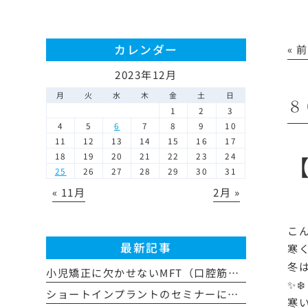
カレンダー
« 
2023年12月
月
火
水
木
金
土
日
８
1
2
3
4
5
6
7
8
9
10
11
12
13
14
15
16
17
18
19
20
21
22
23
24
25
26
27
28
29
30
31
« 11月
2月 »
こん
最新記事
寒
冬
小児矯正に欠かせないMFT（口腔筋機能療法）とは？歯並びとの関係やトレーニング方法を解説
✨❄️
ショートインプラントのセミナーに参加しました
寒