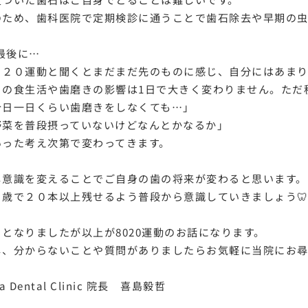
のため、歯科医院で定期検診に通うことで歯石除去や早期の虫
最後に…
０２０運動と聞くとまだまだ先のものに感じ、自分にはあまり
々の食生活や歯磨きの影響は1日で大きく変わりません。ただ
今日一日くらい歯磨きをしなくても…」
野菜を普段摂っていないけどなんとかなるか」
いった考え次第で変わってきます。
し意識を変えることでご自身の歯の将来が変わると思います。
０歳で２０本以上残せるよう普段から意識していきましょう
々となりましたが以上が8020運動のお話になります。
し、分からないことや質問がありましたらお気軽に当院にお尋ねく
ra Dental Clinic 院長 喜島毅哲