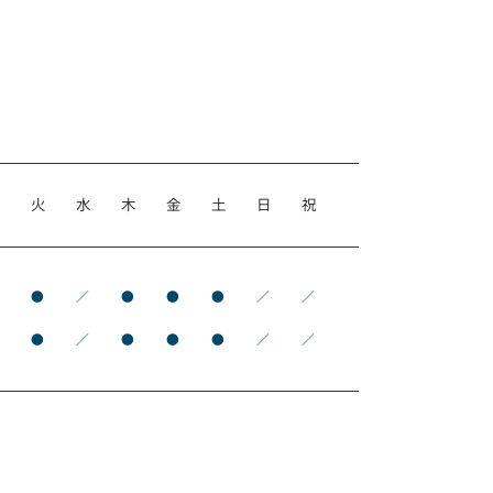
月
火
水
木
金
土
日
祝
●
●
／
●
●
●
／
／
●
●
／
●
●
●
／
／