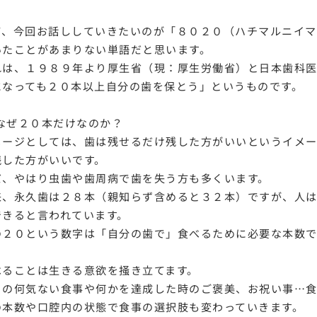
て、今回お話ししていきたいのが「８０２０（ハチマルニイマ
いたことがあまりない単語だと思います。
れは、１９８９年より厚生省（現：厚生労働省）と日本歯科医
になっても２０本以上自分の歯を保とう」というものです。
なぜ２０本だけなのか？
メージとしては、歯は残せるだけ残した方がいいというイメー
残した方がいいです。
だ、やはり虫歯や歯周病で歯を失う方も多くいます。
来、永久歯は２８本（親知らず含めると３２本）ですが、人
できると言われています。
の２０という数字は「自分の歯で」食べるために必要な本数で
べることは生きる意欲を掻き立てます。
々の何気ない食事や何かを達成した時のご褒美、お祝い事…食
の本数や口腔内の状態で食事の選択肢も変わっていきます。